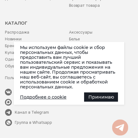
Возврат товара
КАТАЛОГ
Распродажа
Аксессуары
Новинки
Белье
Бренды
Детское
Мы используем файлы cookie и сбор
персональных данных, чтобы
Купальники
предоставить вам лучший
Одежда
пользовательский сервис и показывать
Обувь
вам индивидуальные предложения на
нашем сайте. Продолжая просматривать
наш веб-сайт, вы соглашаетесь c
Политика конфиденциальности
использованием cookie и обработкой
персональных данных.
Наша группа
Подробнее о cookie
Принимаю
Канал в Max
в мессенджере Max
Канал в Telegram
Группа в Whatsapp
в приложении Telegram