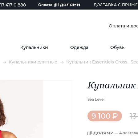
17 417 0 888
Оплата
ДОСТАВКА С ПРИМЕ
Оплата и до
Купальники
Одежда
Обувь
Купальники слитные
Купальник Essentials Cross , Se
Купальник E
Sea Level
9 100 ₽
13
— 4 платеж