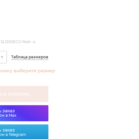
 SL1205ECO Red--4
Таблица размеров
рзину выберите размер
ь в корзину
 заказ
ом в Max
 заказ
ом в Telegram