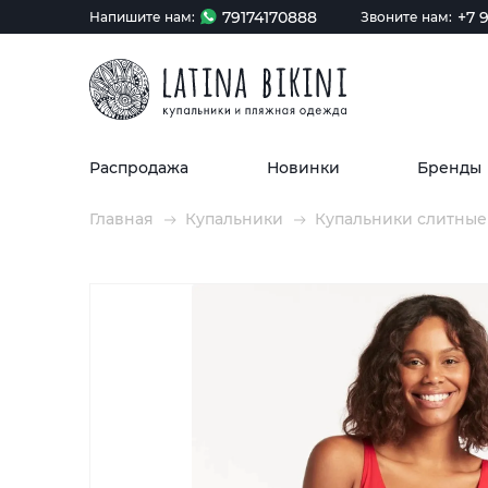
79174170888
+7 9
Напишите нам:
Звоните нам:
Распродажа
Новинки
Бренды
Главная
Купальники
Купальники слитные