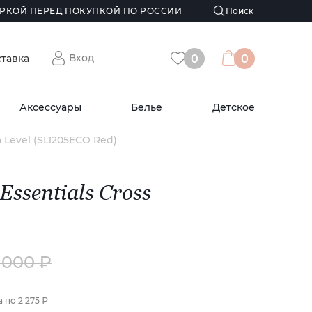
РКОЙ ПЕРЕД ПОКУПКОЙ ПО РОССИИ
Вход
ставка
0
0
Аксессуары
Белье
Детское
a Level (SL1205ECO Red)
ssentials Cross
 000 ₽
а по
2 275 ₽