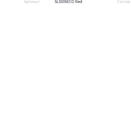
Артикул
SL1205ECO Red
Состав