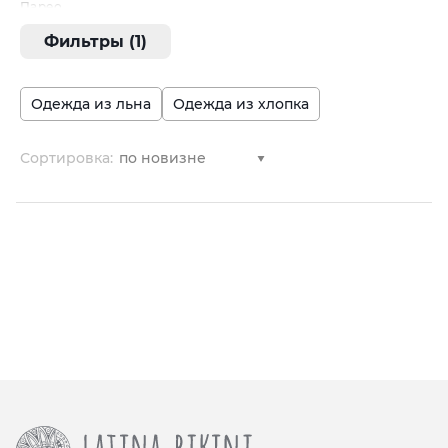
Парео
Платья
Фильтры (1)
Рубашки/блузки
Топы
Трикотаж
Одежда из льна
Одежда из хлопка
Туники
Шорты
Сортировка:
Юбки