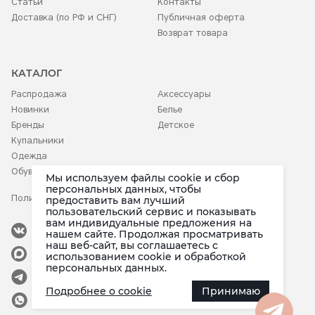
Статьи
Контакты
Доставка (по РФ и СНГ)
Публичная оферта
Возврат товара
КАТАЛОГ
Распродажа
Аксессуары
Новинки
Белье
Бренды
Детское
Купальники
Одежда
Обувь
Мы используем файлы cookie и сбор
персональных данных, чтобы
Политика конфиденциальности
предоставить вам лучший
пользовательский сервис и показывать
вам индивидуальные предложения на
Наша группа
нашем сайте. Продолжая просматривать
наш веб-сайт, вы соглашаетесь c
Канал в Max
использованием cookie и обработкой
в мессенджере Max
персональных данных.
Канал в Telegram
Подробнее о cookie
Принимаю
Группа в Whatsapp
в приложении Telegram