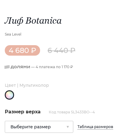
Лиф Botanica
Sea Level
4 680 ₽
6 440 ₽
— 4 платежа по
1 170 ₽
Цвет | Мультиколор
Размер верха
Код товара SL3433BO--4
Таблица размеров