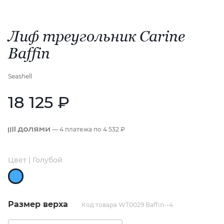
Лиф треугольник Carine
Baffin
Seashell
18 125 ₽
— 4 платежа по
4 532 ₽
Цвет | Голубой
Размер верха
Код товара WT0029 Baffin--4