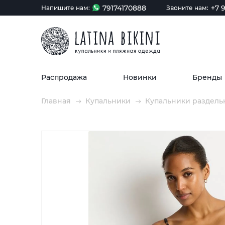
79174170888
+7 9
Напишите нам:
Звоните нам:
Распродажа
Новинки
Бренды
Главная
Купальники
Купальники раздель