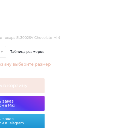
д товара SL3002SV Chocolate-M-4
Таблица размеров
рзину выберите размер
ь в корзину
 заказ
ом в Max
 заказ
ом в Telegram