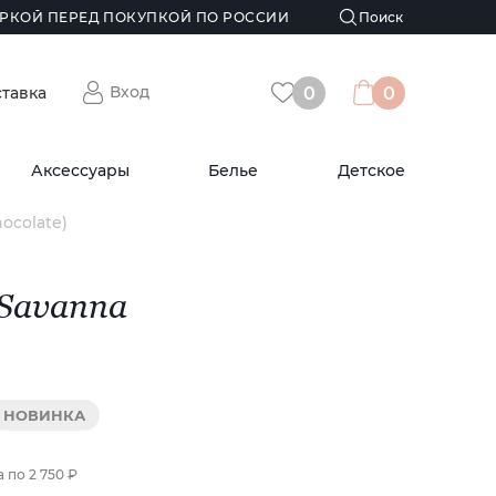
РКОЙ ПЕРЕД ПОКУПКОЙ ПО РОССИИ
Вход
ставка
0
0
Аксессуары
Белье
Детское
ocolate)
 Savanna
НОВИНКА
а по
2 750 ₽