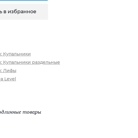
ь в избранное
и: Купальники
и: Купальники раздельные
и: Лифы
a Level
одлинные товары