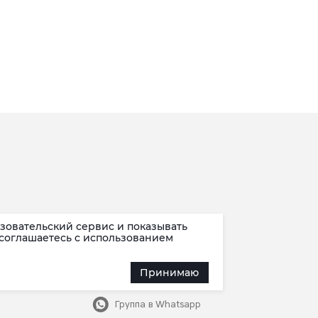
зовательский сервис и показывать
Наша группа
 соглашаетесь c использованием
Канал в Max
Принимаю
Канал в Telegram
в мессенджере Max
Группа в Whatsapp