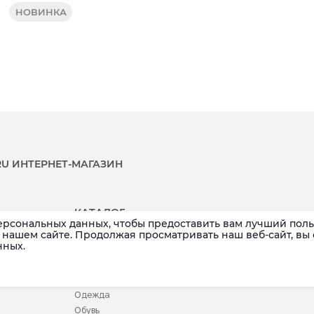
НОВИНКА
.RU ИНТЕРНЕТ-МАГАЗИН
КАТАЛОГ
ерсональных данных, чтобы предоставить вам лучший поль
Распродажа
Аксессуары
нашем сайте. Продолжая просматривать наш веб-сайт, вы
нных.
Новинки
Белье
Бренды
Детское
Купальники
Одежда
Обувь