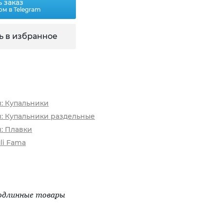
 заказ
ом в Telegram
ь в избранное
и: Купальники
и: Купальники раздельные
и: Плавки
li Fama
одлинные товары