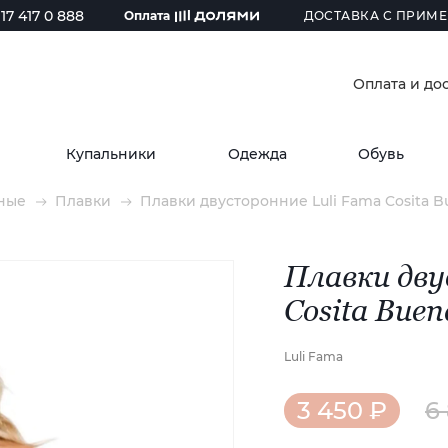
17 417 0 888
Оплата
ДОСТАВКА С ПРИМЕ
Оплата и до
Купальники
Одежда
Обувь
ные
Плавки
Плавки двусторонние Luli Fama Cosita Bue
Плавки дву
Cosita Buen
Luli Fama
3 450 ₽
6