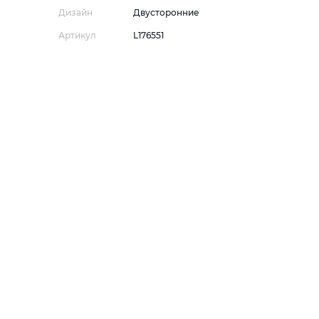
Дизайн
Двусторонние
Артикул
L176551