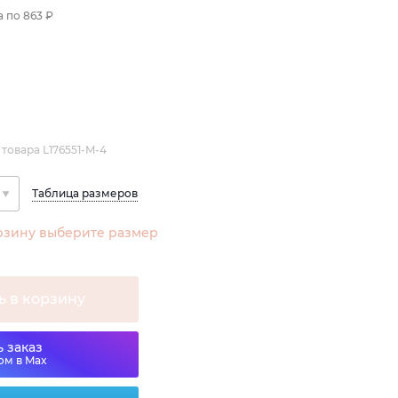
а по
863 ₽
 товара L176551-M-4
Таблица размеров
рзину выберите размер
ь в корзину
 заказ
ом в Max