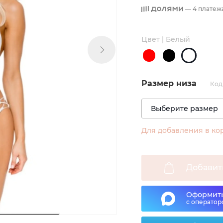
— 4 платеж
Цвет | Белый
Размер низа
Код
Для добавления в ко
Добавит
Оформить
с оператор