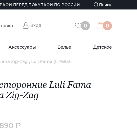
РКОЙ ПЕРЕД ПОКУПКОЙ ПО РОССИИ
Вход
ставка
0
0
Аксессуары
Белье
Детское
na Zig-Zag , Luli Fama (L176551)
сторонние Luli Fama
a Zig-Zag
 890 ₽