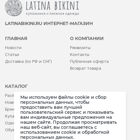
LATINABIKINI.RU ИНТЕРНЕТ-МАГАЗИН
ГЛАВНАЯ
О КОМПАНИИ
Новости
Реквизиты
Статьи
Контакты
Доставка (по РФ и СНГ)
Публичная оферта
Возврат товара
КАТАЛОГ
Распродажа
Аксессуары
Мы используем файлы cookie и сбор
персональных данных, чтобы
Новинки
Белье
предоставить вам лучший
Бренды
Детское
пользовательский сервис и показывать
Купальники
вам индивидуальные предложения на
нашем сайте. Продолжая просматривать
Одежда
наш веб-сайт, вы соглашаетесь c
Обувь
использованием cookie и обработкой
персональных данных.