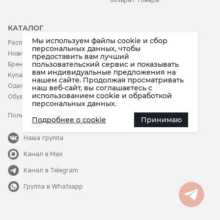
КАТАЛОГ
Мы используем файлы cookie и сбор
Распродажа
Аксессуары
персональных данных, чтобы
Новинки
Белье
предоставить вам лучший
пользовательский сервис и показывать
Бренды
Детское
вам индивидуальные предложения на
Купальники
нашем сайте. Продолжая просматривать
Одежда
наш веб-сайт, вы соглашаетесь c
использованием cookie и обработкой
Обувь
персональных данных.
Политика конфиденциальности
Подробнее о cookie
Принимаю
Наша группа
Канал в Max
в мессенджере Max
Канал в Telegram
Группа в Whatsapp
в приложении Telegram