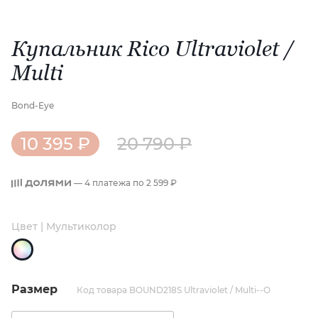
Купальник Rico Ultraviolet /
Multi
Bond-Eye
10 395 ₽
20 790 ₽
— 4 платежа по
2 599 ₽
Цвет | Мультиколор
Размер
Код товара BOUND218S Ultraviolet / Multi--O