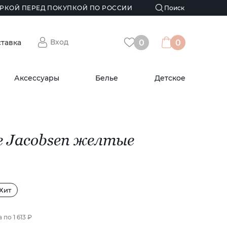
РКОЙ ПЕРЕД ПОКУПКОЙ ПО РОССИИ
Вход
ставка
0
0
Аксессуары
Белье
Детское
e Jacobsen желтые
Хит
а по
1 613 ₽