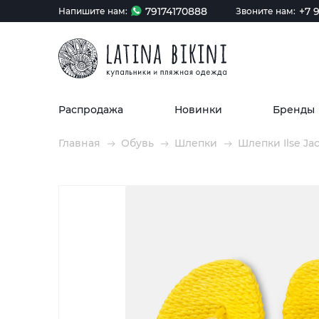
79174170888
+7 9
Напишите нам:
Звоните нам:
Распродажа
Новинки
Бренды
Главная
Обувь
Шлепки
Шлепки Ilse Jac