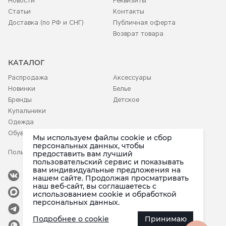
Новости
Реквизиты
Статьи
Контакты
Доставка (по РФ и СНГ)
Публичная оферта
Возврат товара
КАТАЛОГ
Распродажа
Аксессуары
Новинки
Белье
Бренды
Детское
Купальники
Одежда
Обувь
Мы используем файлы cookie и сбор
персональных данных, чтобы
Политика конфиденциальности
предоставить вам лучший
пользовательский сервис и показывать
вам индивидуальные предложения на
Наша группа
нашем сайте. Продолжая просматривать
наш веб-сайт, вы соглашаетесь c
Канал в Max
использованием cookie и обработкой
в мессенджере Max
персональных данных.
Канал в Telegram
Подробнее о cookie
Принимаю
Группа в Whatsapp