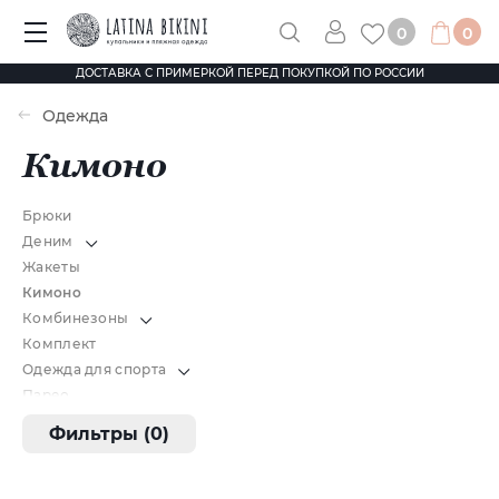
0
0
ДОСТАВКА С ПРИМЕРКОЙ ПЕРЕД ПОКУПКОЙ ПО РОССИИ
Одежда
Кимоно
Брюки
Деним
Жакеты
Кимоно
Комбинезоны
Комплект
Одежда для спорта
Парео
Платья
Фильтры (0)
Рубашки/блузки
Топы
Трикотаж