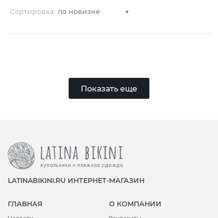
Туники
Сортировка:
Шорты
Юбки
Показать еще
LATINABIKINI.RU ИНТЕРНЕТ-МАГАЗИН
ГЛАВНАЯ
О КОМПАНИИ