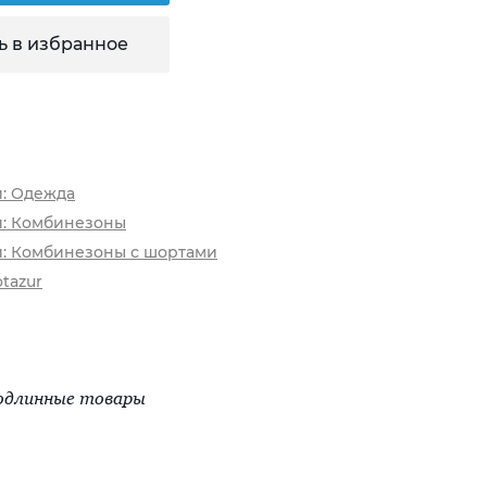
ь в избранное
и: Одежда
и: Комбинезоны
и: Комбинезоны с шортами
tazur
одлинные товары