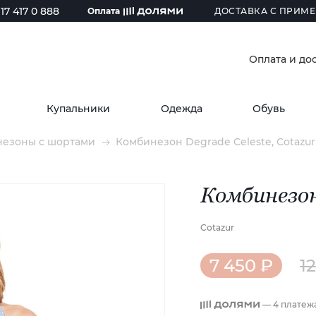
17 417 0 888
Оплата
ДОСТАВКА С ПРИМЕ
Оплата и до
Купальники
Одежда
Обувь
езоны с шортами
Комбинезон Degrade Celeste, Cotazur 
Комбинезон
Cotazur
7 450 ₽
1
— 4 платеж