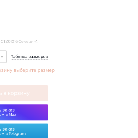
CTZ01016 Celeste--4
Таблица размеров
рзину выберите размер
ь в корзину
 заказ
ом в Max
 заказ
ом в Telegram