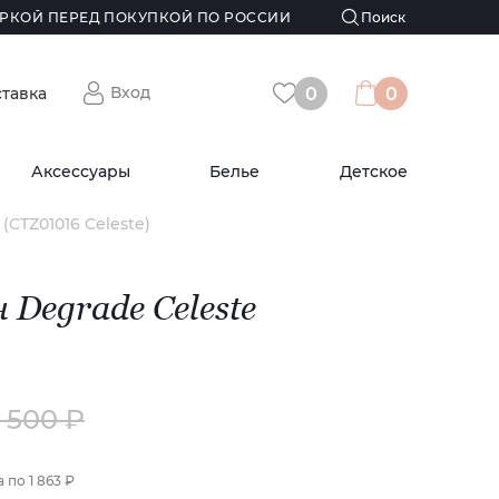
РКОЙ ПЕРЕД ПОКУПКОЙ ПО РОССИИ
Вход
ставка
0
0
Аксессуары
Белье
Детское
(CTZ01016 Celeste)
 Degrade Celeste
2 500 ₽
а по
1 863 ₽