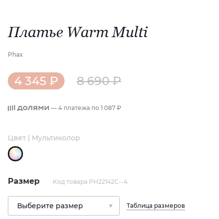
Платье Warm Multi
Phax
4 345 ₽
8 690 ₽
— 4 платежа по
1 087 ₽
Цвет | Мультиколор
Размер
Код товара PH22142C--4
Таблица размеров