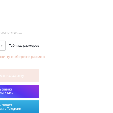
 WAT-1313D--4
Таблица размеров
рзину выберите размер
ь в корзину
 заказ
ом в Max
 заказ
ом в Telegram