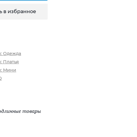
ь в избранное
и: Одежда
: Платья
и: Мини
Q
одлинные товары