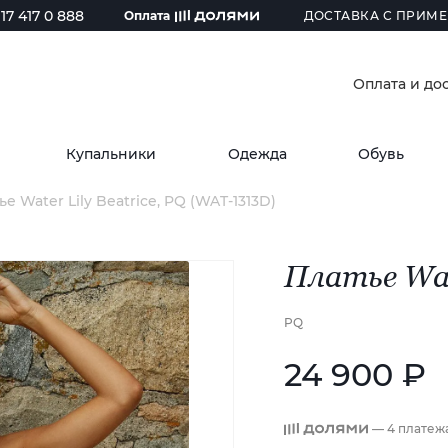
17 417 0 888
Оплата
ДОСТАВКА С ПРИМЕ
Оплата и до
Купальники
Одежда
Обувь
ье Water Lily Beatrice, PQ (WAT-1313D)
Платье Wate
PQ
24 900 ₽
— 4 платеж