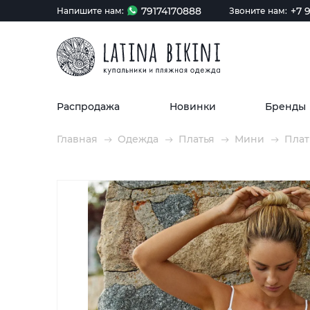
79174170888
+7 9
Напишите нам:
Звоните нам:
Распродажа
Новинки
Бренды
Главная
Одежда
Платья
Мини
Плат