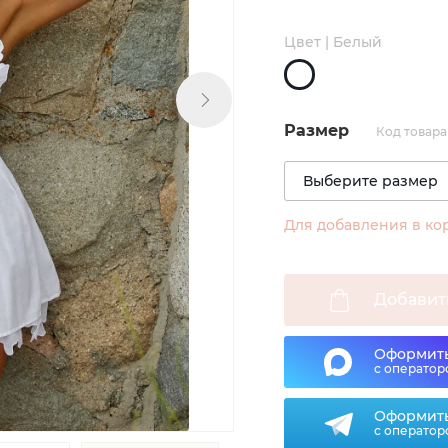
Цвет | Белый
Размер
Код товара
Для добавления в ко
Добавит
Оформить
с оператор
Оформить
с оператор