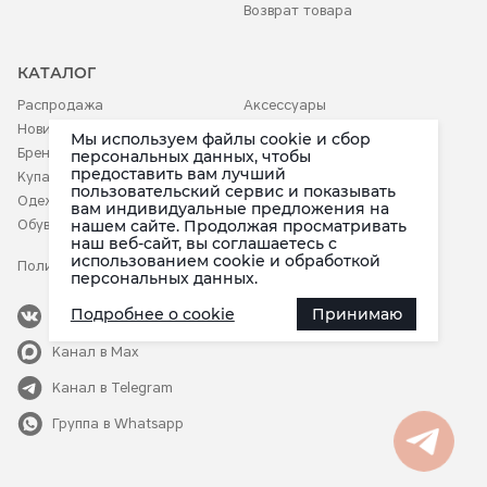
Возврат товара
КАТАЛОГ
Распродажа
Аксессуары
Новинки
Белье
Мы используем файлы cookie и сбор
Бренды
Детское
персональных данных, чтобы
предоставить вам лучший
Купальники
пользовательский сервис и показывать
Одежда
вам индивидуальные предложения на
Обувь
нашем сайте. Продолжая просматривать
наш веб-сайт, вы соглашаетесь c
использованием cookie и обработкой
Политика конфиденциальности
персональных данных.
Подробнее о cookie
Принимаю
Наша группа
Канал в Max
в мессенджере Max
Канал в Telegram
Группа в Whatsapp
в приложении Telegram