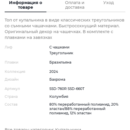
Информация о
Оплата и
Уход
товаре
доставка
Топ от купальника в виде классических треугольников
со съмными чашачками. Быстросохнущий материал.
Оригинальный декор на чашечках. В комплекте с
плавками на завязках
Лиф
С чашками
Треугольник
Плавки
Бразильяна
Коллекция
2024
Дизайн
Бахрома
Артикул
SSD-760R SSD-660T
Страна
Колумбия
Состав
80% переработанный полиамид, 20%
эластан/88% переработанный
полиамид, 12% эластан
Все товары категории: Купальники