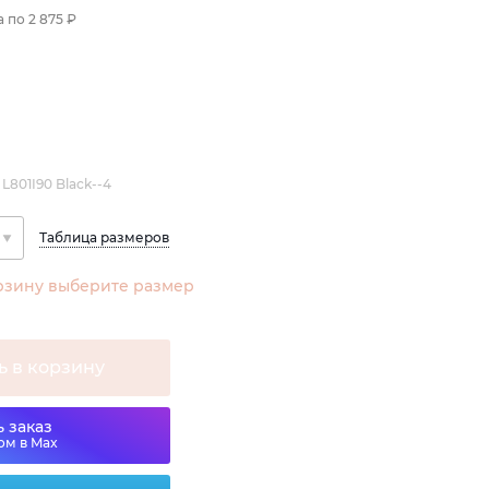
а по
2 875 ₽
L801I90 Black--4
Таблица размеров
рзину выберите размер
ь в корзину
 заказ
ом в Max