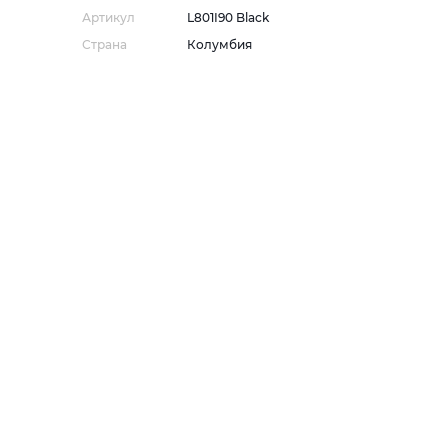
Артикул
L801I90 Black
Страна
Колумбия