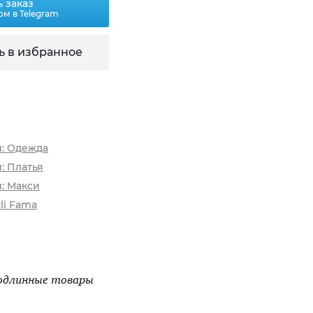
 заказ
ом в Telegram
ь в избранное
и: Одежда
: Платья
: Макси
li Fama
одлинные товары