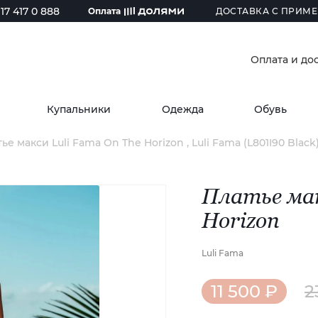
17 417 0 888
Оплата
ДОСТАВКА С ПРИМЕ
Оплата и до
Купальники
Одежда
Обувь
ье макси Luli Fama On The Horizon , Luli Fama (L801I90 Black
Платье мак
Horizon
Luli Fama
11 500 ₽
2