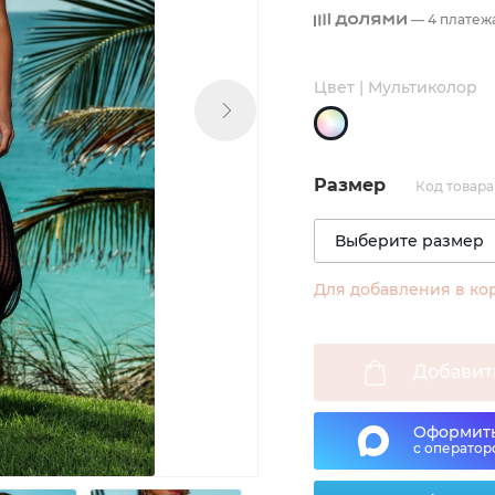
— 4 платеж
Цвет | Мультиколор
Размер
Код товара 
Для добавления в ко
Добавит
Оформить
с оператор