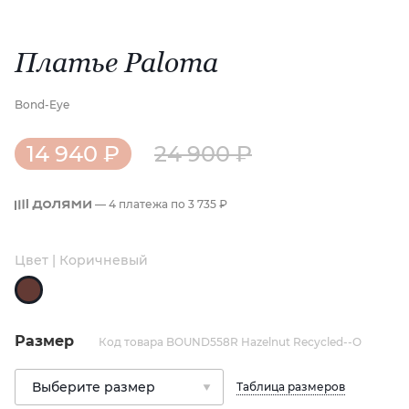
Платье Paloma
Bond-Eye
14 940 ₽
24 900 ₽
— 4 платежа по
3 735 ₽
Цвет | Коричневый
Размер
Код товара BOUND558R Hazelnut Recycled--O
Таблица размеров