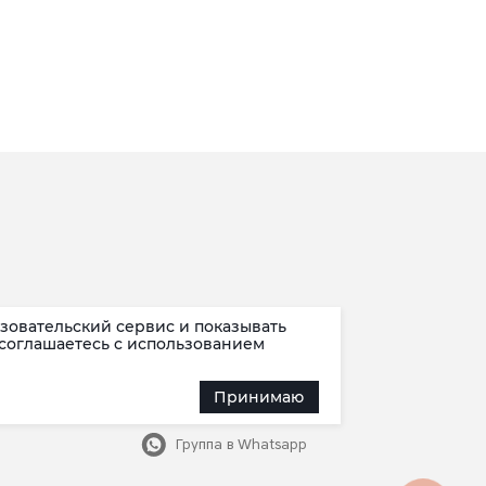
зовательский сервис и показывать
Наша группа
 соглашаетесь c использованием
Канал в Max
Принимаю
Канал в Telegram
в мессенджере Max
Группа в Whatsapp