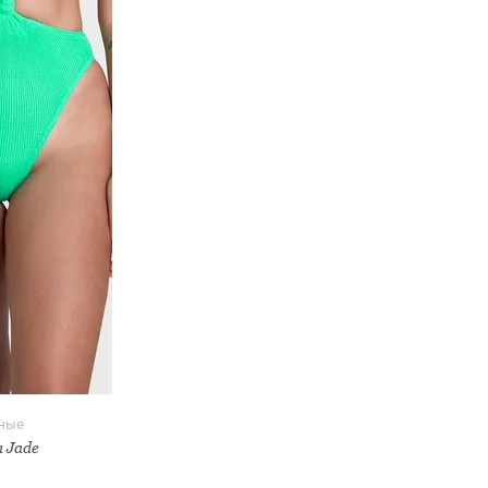
тные
 Jade