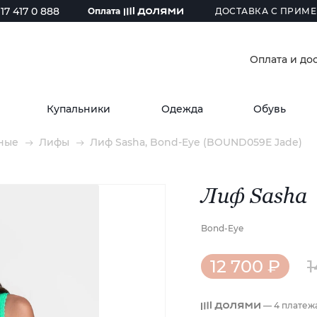
17 417 0 888
Оплата
ДОСТАВКА С ПРИМЕ
Оплата и до
Купальники
Одежда
Обувь
ные
Лифы
Лиф Sasha, Bond-Eye (BOUND059E Jade)
Лиф Sasha
Bond-Eye
12 700 ₽
1
— 4 платеж