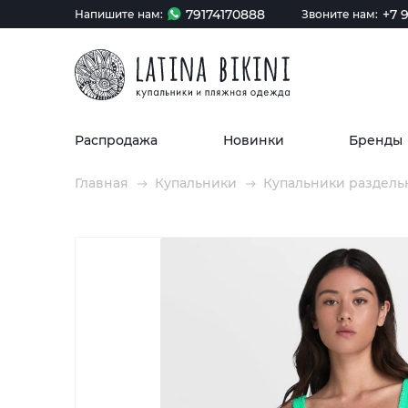
79174170888
+7 9
Напишите нам:
Звоните нам:
Распродажа
Новинки
Бренды
Главная
Купальники
Купальники раздель