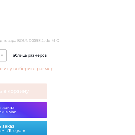
д товара BOUND059E Jade-M-O
Таблица размеров
рзину выберите размер
ь в корзину
 заказ
ом в Max
 заказ
ом в Telegram