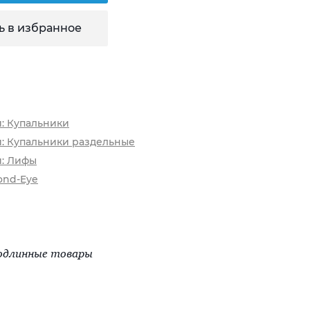
ь в избранное
и: Купальники
и: Купальники раздельные
и: Лифы
ond-Eye
одлинные товары