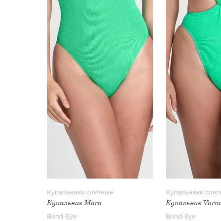
Купальники слитные
Купальники сли
Купальник Mara
Купальник Varna
Bond-Eye
Bond-Eye