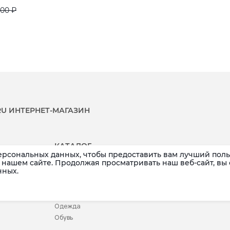
700 ₽
.RU ИНТЕРНЕТ-МАГАЗИН
КАТАЛОГ
ерсональных данных, чтобы предоставить вам лучший поль
Распродажа
Аксессуары
нашем сайте. Продолжая просматривать наш веб-сайт, вы
нных.
Новинки
Белье
Бренды
Детское
Купальники
Одежда
Обувь