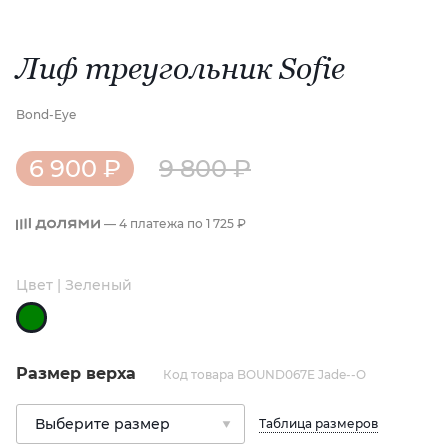
Лиф треугольник Sofie
Bond-Eye
6 900 ₽
9 800 ₽
— 4 платежа по
1 725 ₽
Цвет | Зеленый
Размер верха
Код товара BOUND067E Jade--O
Таблица размеров