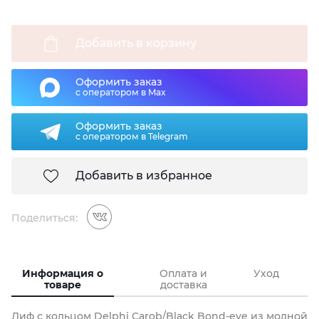
Добавить в корзину
Оформить заказ
с оператором в Max
Оформить заказ
с оператором в Telegram
Добавить в избранное
Поделиться:
Информация о
Оплата и
Уход
товаре
доставка
Лиф с кольцом Delphi Carob/Black Bond-eye из модной