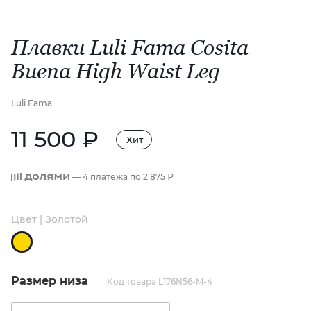
Плавки Luli Fama Cosita
Buena High Waist Leg
Luli Fama
11 500 ₽
Хит
— 4 платежа по
2 875 ₽
Цвет | Золотой
Размер низа
Код товара L176N56-M-4