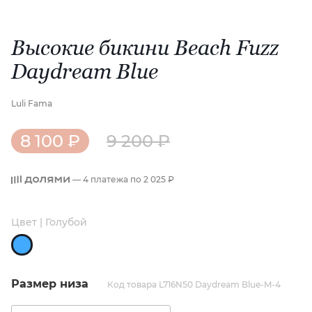
Высокие бикини Beach Fuzz
Daydream Blue
Luli Fama
8 100 ₽
9 200 ₽
— 4 платежа по
2 025 ₽
Цвет | Голубой
Размер низа
Код товара L716N50 Daydream Blue-M-4