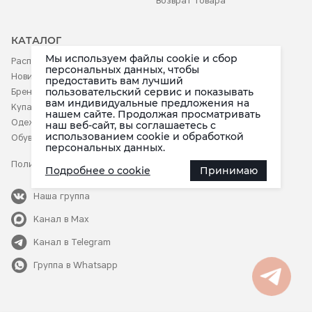
Возврат товара
КАТАЛОГ
Мы используем файлы cookie и сбор
Распродажа
Аксессуары
персональных данных, чтобы
Новинки
Белье
предоставить вам лучший
пользовательский сервис и показывать
Бренды
Детское
вам индивидуальные предложения на
Купальники
нашем сайте. Продолжая просматривать
Одежда
наш веб-сайт, вы соглашаетесь c
использованием cookie и обработкой
Обувь
персональных данных.
Политика конфиденциальности
Подробнее о cookie
Принимаю
Наша группа
Канал в Max
в мессенджере Max
Канал в Telegram
Группа в Whatsapp
в приложении Telegram