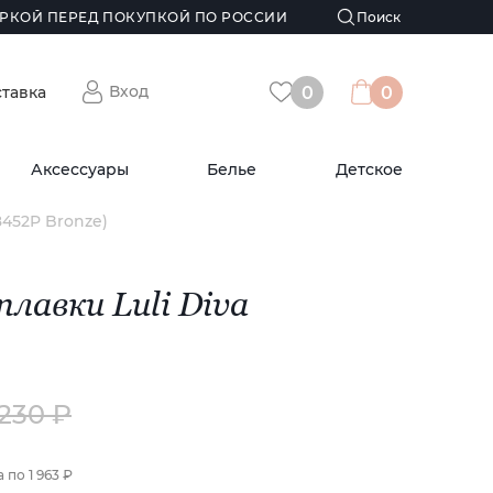
РКОЙ ПЕРЕД ПОКУПКОЙ ПО РОССИИ
Вход
ставка
0
0
Аксессуары
Белье
Детское
68452P Bronze)
лавки Luli Diva
 230 ₽
а по
1 963 ₽