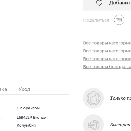
Добавит
Поделиться:
Все товары категори
Все товары категори
Все товары категори
Все товары бренда Lu
вка
Уход
Только п
С люрексом
л
L68452P Bronze
Быстрая 
Колумбия