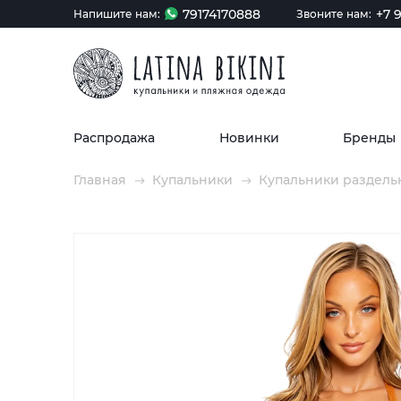
79174170888
+7 9
Напишите нам:
Звоните нам:
Распродажа
Новинки
Бренды
Главная
Купальники
Купальники раздель