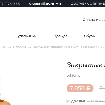
17 417 0 888
Оплата
ДОСТАВКА С ПРИМЕ
Оплата и до
Купальники
Одежда
Обувь
ные
Плавки
Закрытые плавки Luli Diva , Luli Fama (L
Закрытые п
Luli Fama
7 850 ₽
9
— 4 платеж