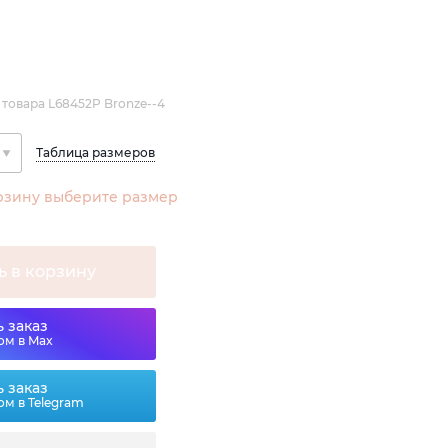
 товара L68452P Bronze--4
Таблица размеров
рзину выберите размер
ь в корзину
 заказ
ом в Max
 заказ
ом в Telegram