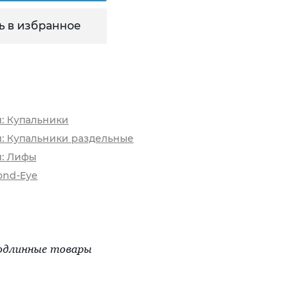
ь в избранное
и: Купальники
и: Купальники раздельные
и: Лифы
ond-Eye
одлинные товары