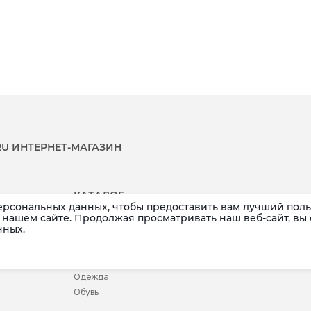
.RU ИНТЕРНЕТ-МАГАЗИН
КАТАЛОГ
ерсональных данных, чтобы предоставить вам лучший поль
Распродажа
Аксессуары
нашем сайте. Продолжая просматривать наш веб-сайт, вы
нных.
Новинки
Белье
Бренды
Детское
Купальники
Одежда
Обувь