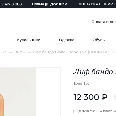
17 417 0 888
Оплата
ДОСТАВКА С ПРИМЕ
Оплата и до
Купальники
Одежда
Обувь
ные
Лифы
Лиф бандо Blake , Bond-Eye (BOUND305DS 
Лиф бандо 
Bond-Eye
12 300 ₽
— 4 платеж