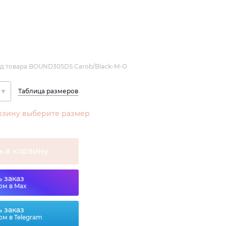
д товара BOUND305DS Carob/Black-M-O
Таблица размеров
рзину выберите размер
ь в корзину
 заказ
ом в Max
 заказ
ом в Telegram