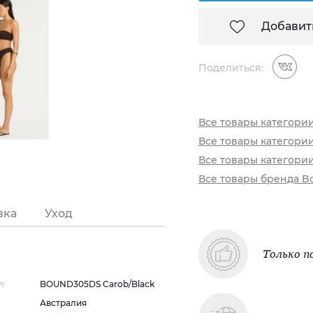
Добавит
Поделиться:
Все товары категори
Все товары категори
Все товары категори
Все товары бренда B
вка
Уход
Только п
л
BOUND305DS Carob/Black
Австралия