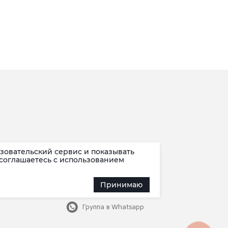
зовательский сервис и показывать
Наша группа
 соглашаетесь c использованием
Канал в Max
Принимаю
Канал в Telegram
в мессенджере Max
Группа в Whatsapp