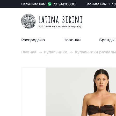
79174170888
+7 9
Напишите нам:
Звоните нам:
Распродажа
Новинки
Бренды
Главная
Купальники
Купальники раздель