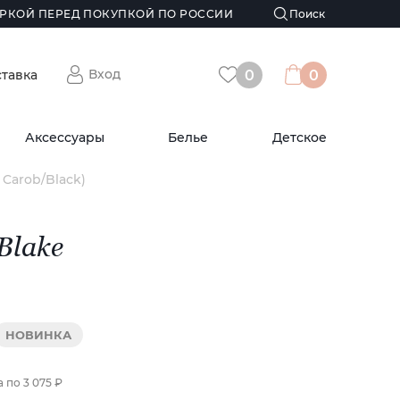
РКОЙ ПЕРЕД ПОКУПКОЙ ПО РОССИИ
Вход
ставка
0
0
Аксессуары
Белье
Детское
Carob/Black)
Blake
НОВИНКА
а по
3 075 ₽