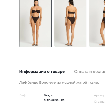
Информация о товаре
Оплата и доста
Лиф бандо Bond-eye из модной жатой ткани.
Лиф
Бандо
Артику
Мягкая чашка
Страна