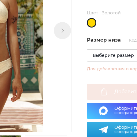
Цвет | Золотой
Размер низа
Код
Для добавления в ко
Добавит
Оформить
с оператор
Оформить
с оператор