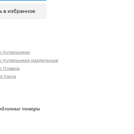
ь в избранное
и: Купальники
и: Купальники раздельные
и: Плавки
li Fama
одлинные товары