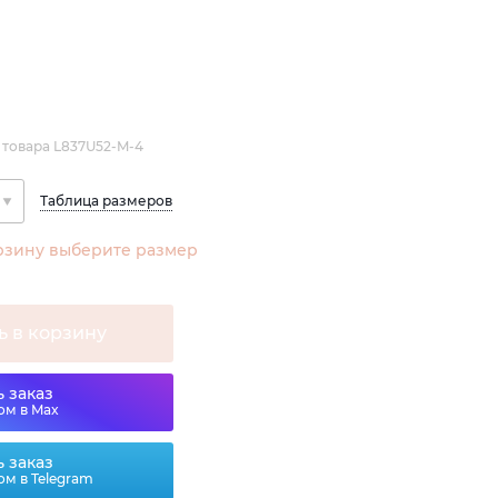
 товара L837U52-M-4
Таблица размеров
рзину выберите размер
ь в корзину
 заказ
ом в Max
 заказ
ом в Telegram