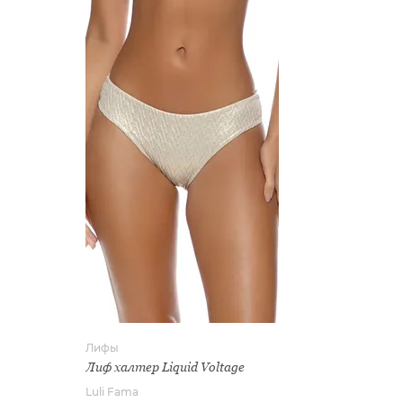
Лифы
Лиф халтер Liquid Voltage
Luli Fama