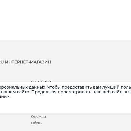
.RU ИНТЕРНЕТ-МАГАЗИН
КАТАЛОГ
ерсональных данных, чтобы предоставить вам лучший поль
Распродажа
Аксессуары
нашем сайте. Продолжая просматривать наш веб-сайт, вы
нных.
Новинки
Белье
Бренды
Детское
Купальники
Одежда
Обувь