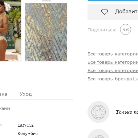
Добавит
Поделиться:
Все товары категори
Все товары категори
Все товары категори
Все товары бренда Lu
вка
Уход
ткани
Только п
л
L837U52
Колумбия