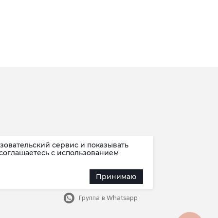
зовательский сервис и показывать
Наша группа
 соглашаетесь c использованием
Канал в Max
Принимаю
Канал в Telegram
в мессенджере Max
Группа в Whatsapp