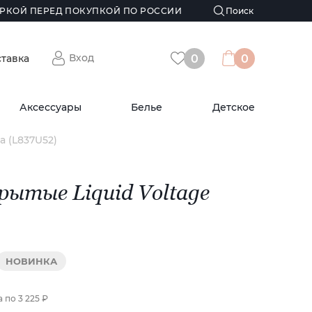
РКОЙ ПЕРЕД ПОКУПКОЙ ПО РОССИИ
Вход
ставка
0
0
Аксессуары
Белье
Детское
a (L837U52)
рытые Liquid Voltage
НОВИНКА
а по
3 225 ₽