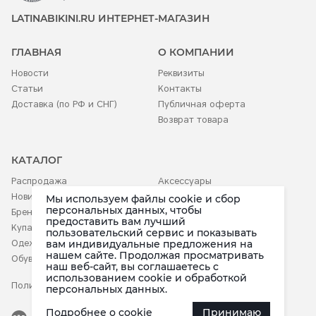
LATINABIKINI.RU ИНТЕРНЕТ-МАГАЗИН
ГЛАВНАЯ
О КОМПАНИИ
Новости
Реквизиты
Статьи
Контакты
Доставка (по РФ и СНГ)
Публичная оферта
Возврат товара
КАТАЛОГ
Распродажа
Аксессуары
Новинки
Белье
Мы используем файлы cookie и сбор
персональных данных, чтобы
Бренды
Детское
предоставить вам лучший
Купальники
пользовательский сервис и показывать
вам индивидуальные предложения на
Одежда
нашем сайте. Продолжая просматривать
Обувь
наш веб-сайт, вы соглашаетесь c
использованием cookie и обработкой
Политика конфиденциальности
персональных данных.
Подробнее о cookie
Принимаю