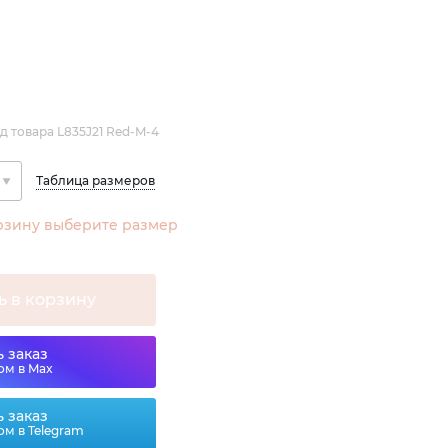
д товара L835J21 Red-M-4
Таблица размеров
рзину выберите размер
ь в корзину
 заказ
ом в Max
 заказ
ом в Telegram