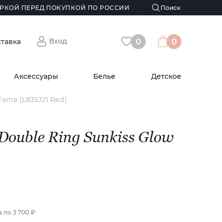
РКОЙ ПЕРЕД ПОКУПКОЙ ПО РОССИИ
Вход
ставка
0
0
Аксессуары
Белье
Детское
Fama (L835J21 Red)
Double Ring Sunkiss Glow
а по
3 700 ₽