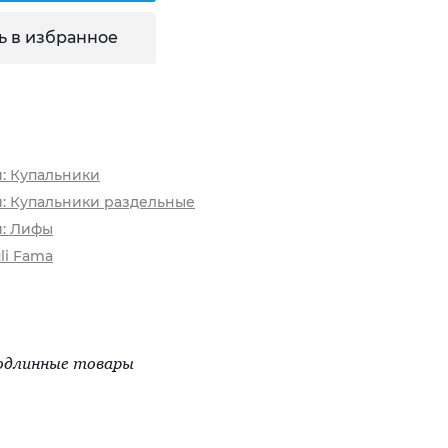
ь в избранное
и: Купальники
и: Купальники раздельные
и: Лифы
li Fama
одлинные товары