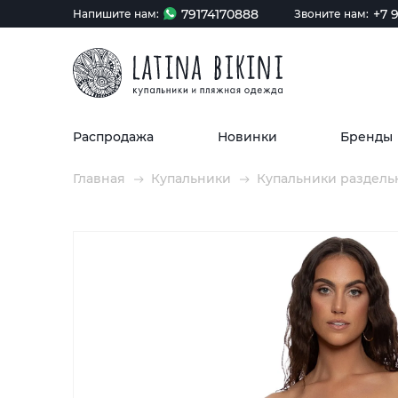
79174170888
+7 9
Напишите нам:
Звоните нам:
Распродажа
Новинки
Бренды
Главная
Купальники
Купальники раздель