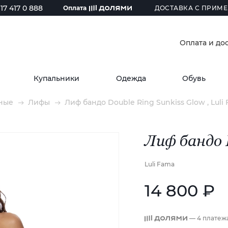
17 417 0 888
Оплата
ДОСТАВКА С ПРИМЕ
Оплата и до
Купальники
Одежда
Обувь
ные
Лифы
Лиф бандо Double Ring Sunkiss Glow , Luli 
Лиф бандо 
Luli Fama
14 800 ₽
— 4 платеж