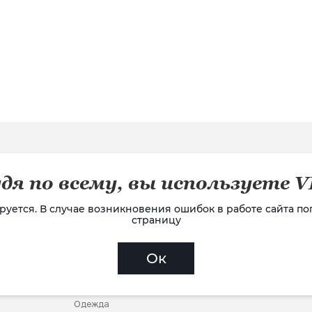
.RU ИНТЕРНЕТ-МАГАЗИН
дя по всему, вы используете 
ируется. В случае возникновения ошибок в работе сайта п
страницу
КАТАЛОГ
ерсональных данных, чтобы предоставить вам лучший поль
Распродажа
Аксессуары
нашем сайте. Продолжая просматривать наш веб-сайт, вы
нных.
Ок
Новинки
Белье
Бренды
Детское
Купальники
Одежда