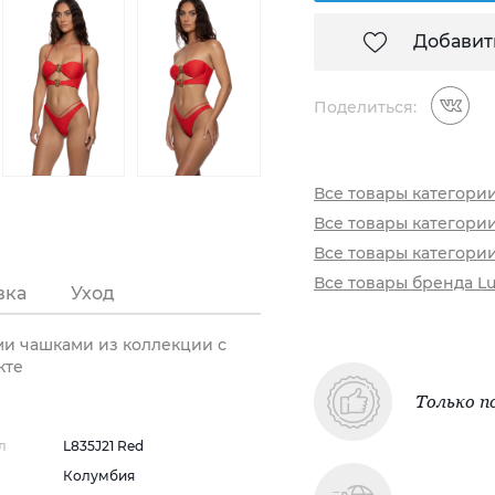
Добавит
Поделиться:
Все товары категори
Все товары категори
Все товары категори
Все товары бренда Lu
вка
Уход
ми чашками из коллекции с
кте
Только п
л
L835J21 Red
Колумбия