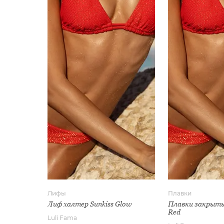
Лифы
Плавки
Лиф халтер Sunkiss Glow
Плавки закрыты
Red
Luli Fama