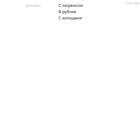
Состав
Дизайн
С люрексом
В рубчик
С кольцами