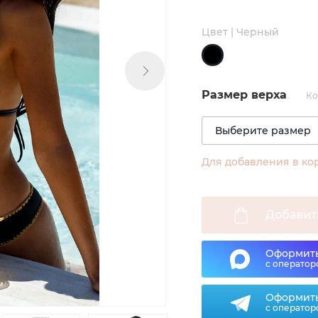
Цвет | Черный
Размер верха
Ко
Для добавления в ко
Добавит
Оформить
с оператор
Оформить
с оператор