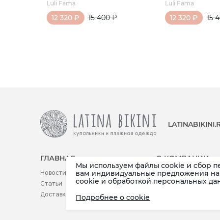
Luli Fama
Luli Fama
12 320 ₽
15 400 ₽
12 320 ₽
15 
LATINABIKINI
ГЛАВНАЯ
О КОМПАНИИ
Мы используем файлы cookie и сбор п
Новости
Реквизиты
вам индивидуальные предложения на 
cookie и обработкой персональных да
Статьи
Контакты
Доставка (по РФ и СНГ)
Публичная оферта
Подробнее о cookie
Возврат товара