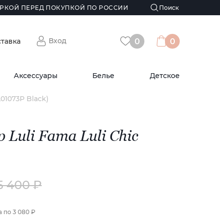
РКОЙ ПЕРЕД ПОКУПКОЙ ПО РОССИИ
Вход
ставка
0
0
Аксессуары
Белье
Детское
L01073P Black)
Luli Fama Luli Chic
5 400 ₽
а по
3 080 ₽