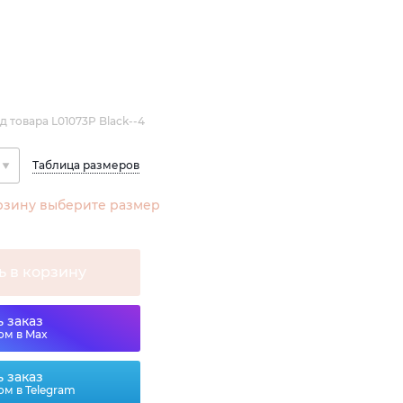
д товара L01073P Black--4
Таблица размеров
рзину выберите размер
ь в корзину
 заказ
ом в Max
 заказ
ом в Telegram