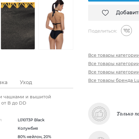
Добавит
Поделиться:
Все товары категори
Все товары категори
Все товары категори
Все товары бренда Lu
вка
Уход
ыми чашками и вышитой
 от B до DD
Только п
л
L01073P Black
Колумбия
80% нейлон, 20%