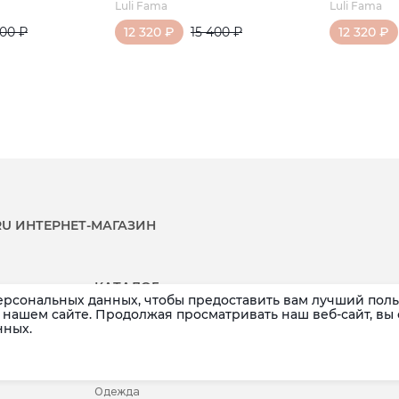
Luli Fama
Luli Fama
400 ₽
12 320 ₽
15 400 ₽
12 320 ₽
.RU ИНТЕРНЕТ-МАГАЗИН
КАТАЛОГ
ерсональных данных, чтобы предоставить вам лучший поль
Распродажа
Аксессуары
нашем сайте. Продолжая просматривать наш веб-сайт, вы
нных.
Новинки
Белье
Бренды
Детское
Купальники
Одежда