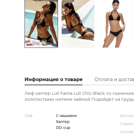
Информация о товаре
Оплата и доста
Лиф халтер Luli Fama Luli Chic Black со съемн
золотистыми нитями каймой Подойдет на грудь
Лиф
С чашками
Артику
Халтер
Страна
DD-cup
Состав