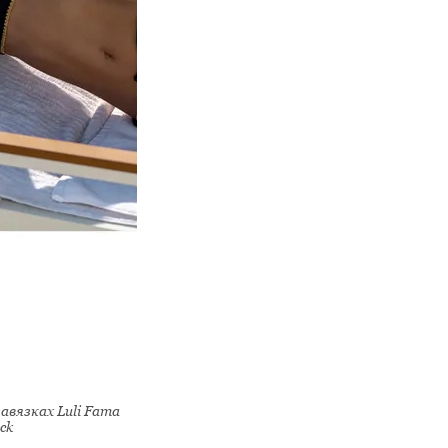
авязках Luli Fama
ack