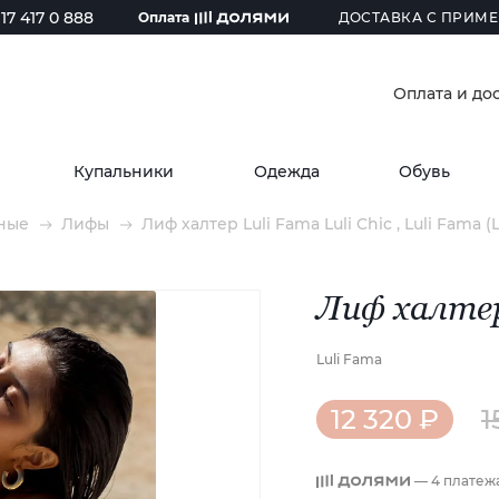
17 417 0 888
Оплата
ДОСТАВКА С ПРИМЕ
Оплата и до
Купальники
Одежда
Обувь
ные
Лифы
Лиф халтер Luli Fama Luli Chic , Luli Fama (
Лиф халтер 
Luli Fama
12 320 ₽
1
— 4 платеж