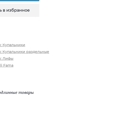
ь в избранное
и: Купальники
и: Купальники раздельные
и: Лифы
li Fama
одлинные товары