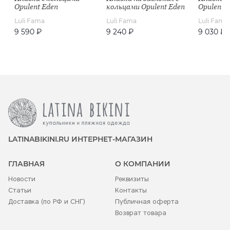
Opulent Eden
кольцами Opulent Eden
Opulent 
Luli Fama
Luli Fama
Luli Fama
9 590 ₽
9 240 ₽
9 030 ₽
LATINABIKINI.RU ИНТЕРНЕТ-МАГАЗИН
ГЛАВНАЯ
О КОМПАНИИ
Новости
Реквизиты
Статьи
Контакты
Доставка (по РФ и СНГ)
Публичная оферта
Возврат товара