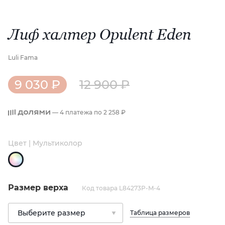
Лиф халтер Opulent Eden
Luli Fama
9 030 ₽
12 900 ₽
— 4 платежа по
2 258 ₽
Цвет | Мультиколор
Размер верха
Код товара L84273P-M-4
Таблица размеров