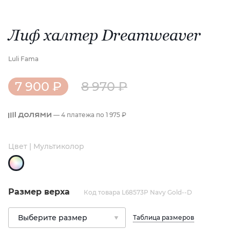
Лиф халтер Dreamweaver
Luli Fama
7 900 ₽
8 970 ₽
— 4 платежа по
1 975 ₽
Цвет | Мультиколор
Размер верха
Код товара L68573P Navy Gold--D
Таблица размеров