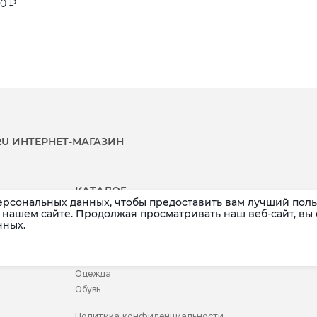
0 ₽
.RU ИНТЕРНЕТ-МАГАЗИН
КАТАЛОГ
ерсональных данных, чтобы предоставить вам лучший поль
Распродажа
Аксессуары
нашем сайте. Продолжая просматривать наш веб-сайт, вы
нных.
Новинки
Белье
Бренды
Детское
Купальники
Одежда
Обувь
Политика конфиденциальности