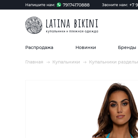
79174170888
+7 9
Напишите нам:
Звоните нам:
Распродажа
Новинки
Бренды
Главная
Купальники
Купальники раздель