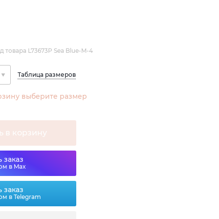
д товара L73673P Sea Blue-M-4
Таблица размеров
рзину выберите размер
ь в корзину
 заказ
ом в Max
 заказ
ом в Telegram