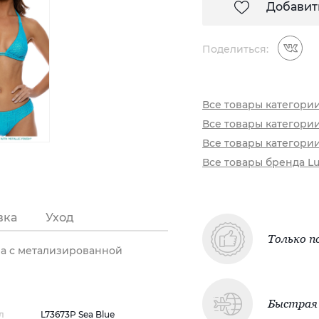
Добавит
Поделиться:
Все товары категори
Все товары категори
Все товары категори
Все товары бренда Lu
вка
Уход
Только п
la с метализированной
Быстрая 
л
L73673P Sea Blue