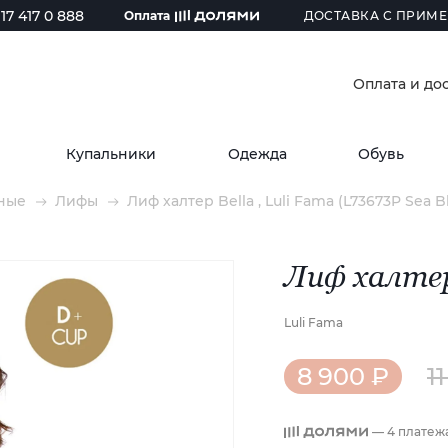
17 417 0 888
Оплата
ДОСТАВКА С ПРИМЕ
Оплата и до
Купальники
Одежда
Обувь
ные
Лифы
Лиф халтер Bella , Luli Fama (L73673P Sea B
Лиф халтер
Luli Fama
8 900 ₽
1
— 4 платеж