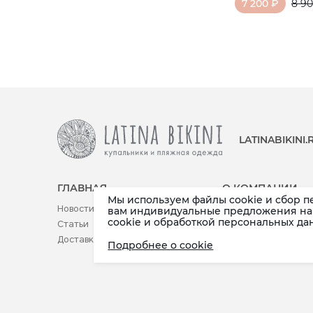
7 200 ₽
8 90
LATINABIKINI
ГЛАВНАЯ
О КОМПАНИИ
Мы используем файлы cookie и сбор п
Новости
Реквизиты
вам индивидуальные предложения на 
cookie и обработкой персональных да
Статьи
Контакты
Доставка (по РФ и СНГ)
Публичная оферта
Подробнее о cookie
Возврат товара