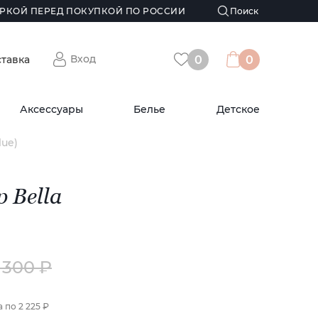
РКОЙ ПЕРЕД ПОКУПКОЙ ПО РОССИИ
Вход
ставка
0
0
Аксессуары
Белье
Детское
lue)
 Bella
1 300 ₽
а по
2 225 ₽