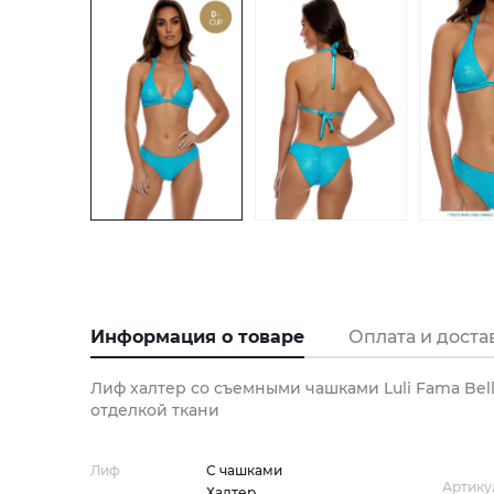
Информация о товаре
Оплата и доста
Лиф халтер со съемными чашками Luli Fama Bel
отделкой ткани
Лиф
С чашками
Артику
Халтер